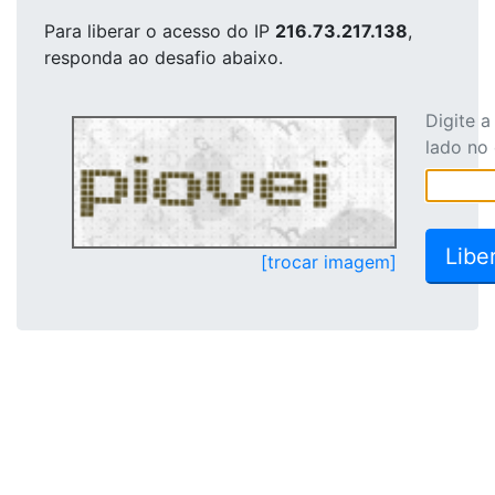
Para liberar o acesso
do IP
216.73.217.138
,
responda ao desafio abaixo.
Digite 
lado no
[trocar imagem]